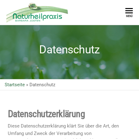
Naturheilpraxis
Ihre
MENÜ
Naturheilpraxis
Barbara Josten
in Werl-Hilbeck
Datenschutz
Startseite
»
Datenschutz
Datenschutzerklärung
Diese Datenschutzerklärung klärt Sie über die Art, den
Umfang und Zweck der Verarbeitung von