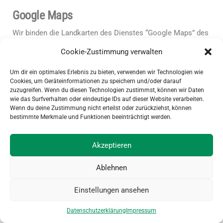
Google Maps
Wir binden die Landkarten des Dienstes “Google Maps” des
Anbieters Google LLC, 1600 Amphitheatre Parkway,
Cookie-Zustimmung verwalten
Mountain View, CA 94043, USA, ein. Zu den verarbeiteten
Daten können insbesondere IP-Adressen und Standortdaten
Um dir ein optimales Erlebnis zu bieten, verwenden wir Technologien wie
der Nutzer gehören, die jedoch nicht ohne deren
Cookies, um Geräteinformationen zu speichern und/oder darauf
zuzugreifen. Wenn du diesen Technologien zustimmst, können wir Daten
Einwilligung (im Regelfall im Rahmen der Einstellungen
wie das Surfverhalten oder eindeutige IDs auf dieser Website verarbeiten.
ihrer Mobilgeräte vollzogen), erhoben werden. Die Daten
Wenn du deine Zustimmung nicht erteilst oder zurückziehst, können
können in den USA verarbeitet werden.
bestimmte Merkmale und Funktionen beeinträchtigt werden.
Datenschutzerklärung:
https://www.google.com/policies/privacy/
, Opt-Out:
Akzeptieren
https://adssettings.google.com/authenticated
.
Ablehnen
Verwendung von Facebook Social Plugins
Einstellungen ansehen
Wir nutzen auf Grundlage unserer berechtigten Interessen
(d.h. Interesse an der Analyse, Optimierung und
Datenschutzerklärung
Impressum
wirtschaftlichem Betrieb unseres Onlineangebotes im Sinne